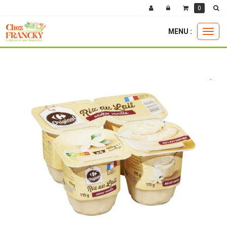
0
MENU :
Ouvri
la boutique
cremerie
desserts
riz au lait vanille 4x115g
le
menu