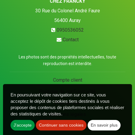
CHEZ FRANCKY
30 Rue du Colonel André Faure
56400
Auray
0950536052
Contact
Les photos sont des propriétés intellectuelles, toute
reproduction est interdite.
Compte client
Politique de confidentialité
En poursuivant votre navigation sur ce site, vous
acceptez le dépôt de cookies tiers destinés à vous
Plan du site
proposer des contenus de plateformes sociales et réaliser
des statistiques de visites.
Mentions légales
J'accepte
Continuer sans cookies
En savoir plus