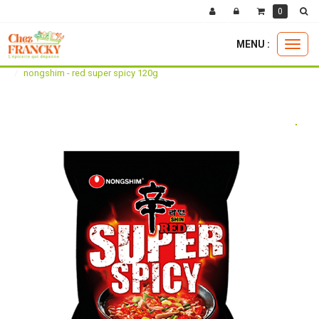
0
MENU :
Ouvri
la boutique
epicerie exotique
salé
le
nongshim - red super spicy 120g
menu