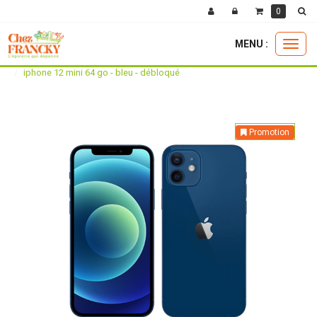
0
MENU :
Ouvri
téléphones recondionnés
iphone
le
iphone 12 mini 64 go - bleu - débloqué
menu
Promotion