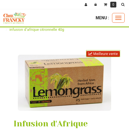
0
MENU :
Ouvri
la boutique
epicerie exotique
boissons
le
infusion d'afrique citronnelle 40g
menu
Meilleure vente
Infusion d'Afrique