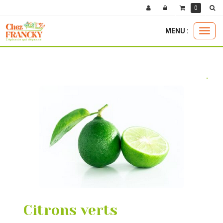
0
MENU :
Ouvri
la boutique
fruits et legumes
fruits frais
citrons verts
le
menu
Citrons verts