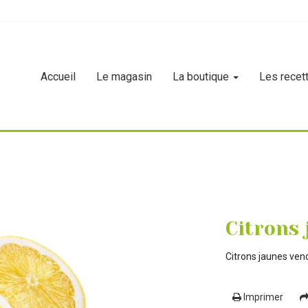
Accueil
Le magasin
La boutique
Les recet
es
Citrons
Citrons jaunes ve
Imprimer