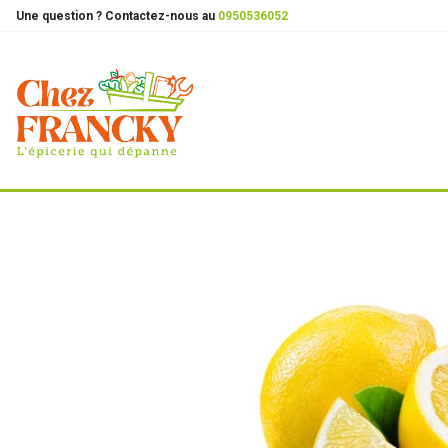
Une question ? Contactez-nous au
0950536052
la boutique
fruits et legumes
fruits frais
citrons jaun