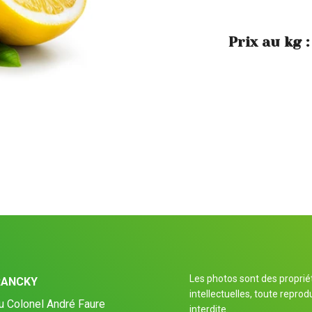
Prix au kg :
Les photos sont des proprié
RANCKY
intellectuelles, toute reprod
u Colonel André Faure
interdite.