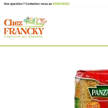
Une question ? Contactez-nous au
0950536052
la boutique
epicerie salee
pâtes alimentaires
cheveu