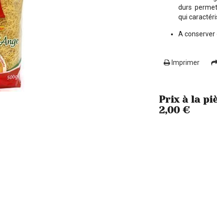
durs permett
qui caractér
A conserver 
Imprimer
Prix à la pi
2,00 €