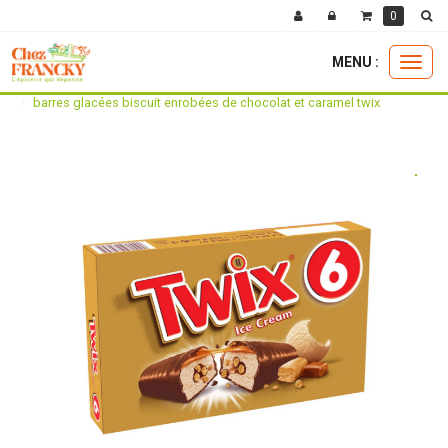
0
MENU :
Ouvri
la boutique
glaces et crèmes glacées
le
barres glacées biscuit enrobées de chocolat et caramel twix
menu